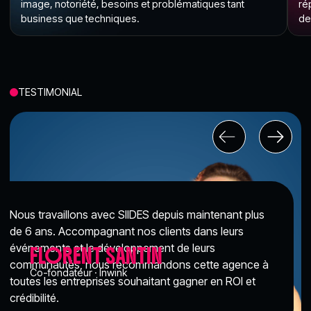
image, notoriété, besoins et problématiques tant
ré
business que techniques.
de
TESTIMONIAL
Nous travaillons avec SIIDES depuis maintenant plus
de 6 ans. Accompagnant nos clients dans leurs
événements et le développement de leurs
FLORENT SANTIN
communautés, nous recommandons cette agence à
Co-fondateur · Inwink
toutes les entreprises souhaitant gagner en ROI et
crédibilité.